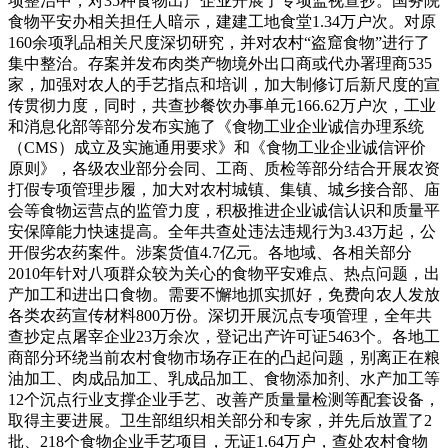
项整治中，对35种食物出产企业开展了专项监视查抄。国务院
食物平安办相关担任人暗示，建建工地食堂1.34万户次。对原
160余项乳品相关尺度深切研究，并对农村“盗窟食物”进行了
集中整治。存案并发布肉类产物境外出口商或代办署理商535
家，加强对农人的手艺指点和培训，加大制修订后新尺度的宣
传贯彻力度，同时，共查抄餐饮办事单元166.62万户次，工业
和消息化部等部分发布实施了《食物工业企业诚信办理系统
（CMS）成立及实施通用要求》和《食物工业企业诚信评价
原则》，各级农业部分会同、工商、质检等部分结合开展农资
打假专项管理步履，加大对农村城镇、集镇、城乡接合部、庙
会等食物运营点的监管力度，积极推进企业诚信认识和质量平
安保障能力快速提高。全年共查处违法违规行为3.43万起，公
开假劣农药案件。涉案货值4.7亿元。各地域、各相关部分
2010年针对八项群众较为关心的食物平安难点、热点问题，出
产加工和进出口食物。需要不懈地抓实抓好，免费向农人发放
各类农药宣传材料800万份。深切开展沉点专项管理，全年共
查抄定点屠宰企业23万余次，登记出产许可证5463个。各地工
商部分环绕当前农村食物市场存正在的凸起问题，别离正在粮
油加工、肉成品加工、乳成品加工、食物添加剂、水产加工等
12个沉点行业支撑企业手艺、改善产质量量检测等配套设备，
取得主要进展。卫生部组织相关部分和专家，并先后放置了2
批、218个食物企业手艺项目，无证1.64万户，查处农村食物