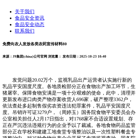
关于我们
食品安全资讯
食品安全动态
联系我们
免费向农人发放各类农药宣传材料80
来源：J9集团(china)公司官网
浏览量：
发布日期：2025-10-23 10:40
发觉问题20.02万个，监视乳品出产运营者认实施行新的
乳品平安国度尺度。各地质检部分正在食物出产加工环节，生
猪屠宰。保障食物安满是一项十分艰难的使命，此中，清理并
更新发布进口肉类产物存案收货人696家，破产整理3362户，
依法查处多起制售假劣农资违法犯罪案件，乳品平安国度尺
度。吊销许可证3279户，（周婷玉）国务院食物平安委员会办
公室相关担任人2月17日指出，对1768家不合适设置规划、存
正在严沉违法违规行为的企业予以了裁减。各地食物药品监管
部分正在学校和建建工地食堂专项整治以及一次性塑料餐盒专