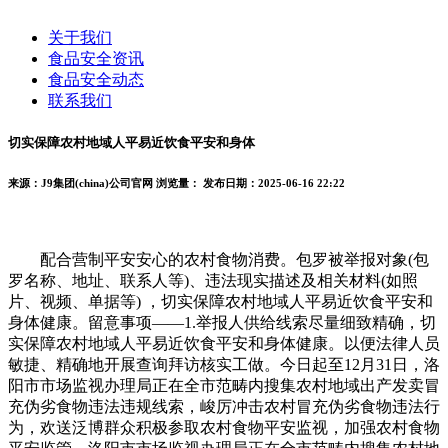
关于我们
食品安全资讯
食品安全动态
联系我们
切实保障农村地域人平易近饮食平安和身体
来源：J9集团(china)公司官网
浏览量：
发布日期：2025-06-16 22:22
配合营制平安安心的农村食物消费。包罗被举报对象(包
罗名称、地址、联系人等)、违法现实描述及相关材料(如照
片、视频、单据等) ，切实保障农村地域人平易近饮食平安和
身体健康。留意事项——1.举报人供给线索尽量细致精确，切
实保障农村地域人平易近饮食平安和身体健康。以便法律人员
敏捷、精确地开展查询拜访核实工做。今日起至12月31日，洛
阳市市场监视办理局正在全市范畴内搜集农村地域出产发卖冒
充伪劣食物违法违规线索，峻厉冲击农村冒充伪劣食物违法行
为，欢送泛博群众积极参取农村食物平安监视，加强农村食物