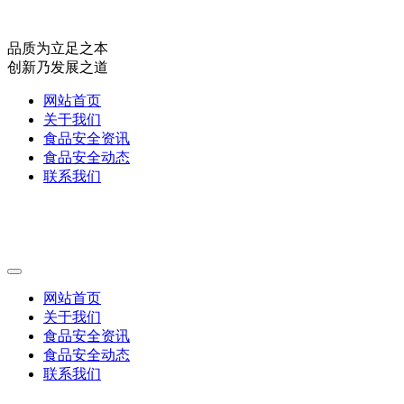
品质为立足之本
创新乃发展之道
网站首页
关于我们
食品安全资讯
食品安全动态
联系我们
网站首页
关于我们
食品安全资讯
食品安全动态
联系我们