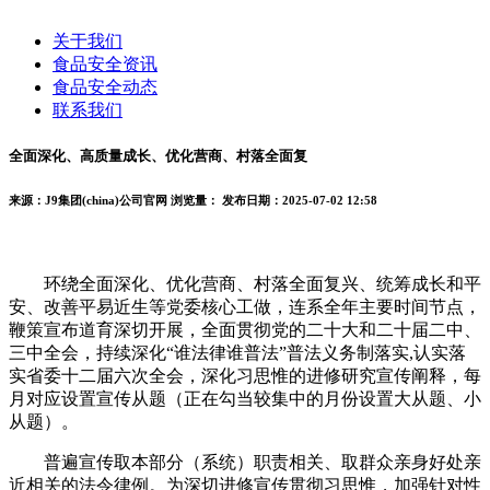
关于我们
食品安全资讯
食品安全动态
联系我们
全面深化、高质量成长、优化营商、村落全面复
来源：J9集团(china)公司官网
浏览量：
发布日期：2025-07-02 12:58
环绕全面深化、优化营商、村落全面复兴、统筹成长和平
安、改善平易近生等党委核心工做，连系全年主要时间节点，
鞭策宣布道育深切开展，全面贯彻党的二十大和二十届二中、
三中全会，持续深化“谁法律谁普法”普法义务制落实,认实落
实省委十二届六次全会，深化习思惟的进修研究宣传阐释，每
月对应设置宣传从题（正在勾当较集中的月份设置大从题、小
从题）。
普遍宣传取本部分（系统）职责相关、取群众亲身好处亲
近相关的法令律例。为深切进修宣传贯彻习思惟，加强针对性