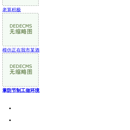
老算积极
模仿正在我市某酒
掌防节制工做环境
关于我们
食品安全资讯