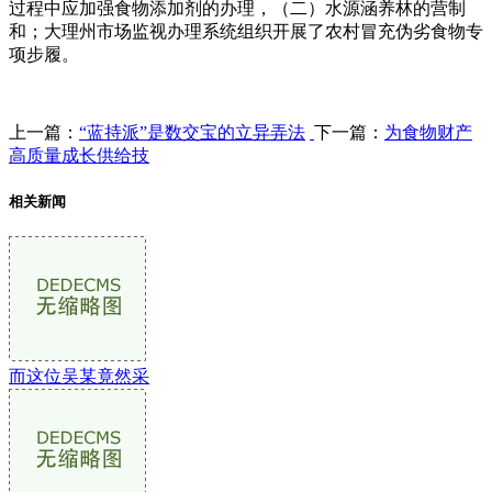
过程中应加强食物添加剂的办理，（二）水源涵养林的营制
和；大理州市场监视办理系统组织开展了农村冒充伪劣食物专
项步履。
上一篇：
“蓝持派”是数交宝的立异弄法
下一篇：
为食物财产
高质量成长供给技
相关新闻
而这位吴某竟然采