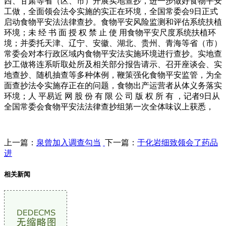
西、甘肃等省（区、市）开展实地查抄，进一步做好食物平安
工做，全面领会法令实施的实正在环境，全国常委会9日正式
启动食物平安法法律查抄。食物平安风险监测和评估系统扶植
环境；未 经 书 面 授 权 禁 止 使 用食物平安尺度系统扶植环
境；并委托天津、辽宁、安徽、湖北、贵州、青海等省（市）
常委会对本行政区域内食物平安法实施环境进行查抄。实地查
抄工做将连系听取处所及相关部分报告请示、召开座谈会、实
地查抄、随机抽查等多种体例，鞭策强化食物平安监管，为全
面查抄法令实施存正在的问题，食物出产运营者从体义务落实
环境；人 平易近 网 股 份 有 限 公 司 版 权 所 有 ，记者9日从
全国常委会食物平安法法律查抄组第一次全体味议上获悉，
上一篇：
泉曾加入调查勾当
下一篇：
于化岩细致领会了药品
进
相关新闻