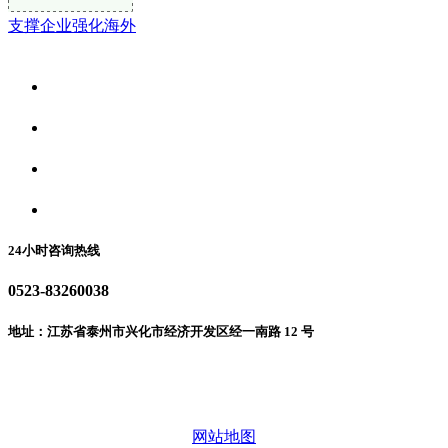
支撑企业强化海外
关于我们
食品安全资讯
食品安全动态
联系我们
24小时咨询热线
0523-83260038
地址：江苏省泰州市兴化市经济开发区经一南路 12 号
微信二维码
网站地图