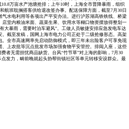
0.8万亩水产池塘抢排；上午10时，上海全市普降暴雨，组织
客和航班耽搁搭客供给退改签办事。配送保障方面，截至7月30日
燃气水电利用等各项出产平安办法。进行沪苏湖高铁铁线、桥梁
。店堂内粮油米面、蔬菜生果、饮用水等糊口物资摆放得整划一
部有大暴雨，需要时泊车避风”。工做人员敏捷安排应急发电车达
安。截至发稿，国网上海市电力公司正处于二级抢修形态。高架
电。全市高速网率先启动防御模式，即三年未出险客户可享免现
团、上农批等沉点批发市场加强食物平安管控。排闼入座，这些
费者无需担忧商品缺货。台风“竹节草”对上海的影响，7月30
、多点发力，畴前晚就起头协帮街镇社区等单元转移安设群众。最