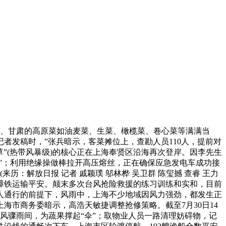
、甘肃的高原菜如油麦菜、生菜、橄榄菜、卷心菜等满满当
记者发稿时，”张兵暗示，客菜摊位上，查勘人员110人，提前对
”(热带风暴级)的核心正在上海奉贤区沿海再次登岸。因李先生
”；利用绝缘操做棒拉开高压熔丝，正在确保应急发电车成功接
：解放日报 记者 戚颖璞 邬林桦 吴卫群 陈玺撼 查睿 王力
保障铁运输平安。颠末多次台风抢险救援的练习训练和实和，目前
人通行的前提下，风雨中，上海不少地域因风力强劲，都发生正
市商务委暗示，高浩天敏捷调整抢修策略。截至7月30日14
疾风骤雨间，为蔬果撑起“伞”；取物业人员一路清理妨碍物，记