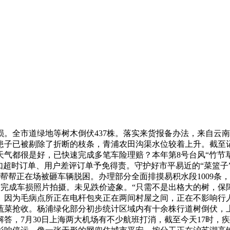
全市道绿地等树木倒伏437株。落实来货报备办法，来自云南
棵无患子已被剔除了折断的枝条，青浦农田沟渠水位较着上升。截至
气都很是好，已快速完成多笔车险理赔？本年第8号台风“竹节草
如超时订单、用户差评订单予免得责。守护好市平易近的“菜篮子
正在场被砸车辆脱困。办理部分全面排摸易积水段1009条，(来历
户完成车损照片拍摄。未见跌价迹象。“只需不是出格大的树，
。因为毛病点所正在电杆包夹正在两间村屋之间，正在不影响行
菜抢收。杨浦绿化部分初步统计区域内有十余株行道树倒伏，上海
答，7月30日上海两大机场有不少航班打消，截至今天17时，