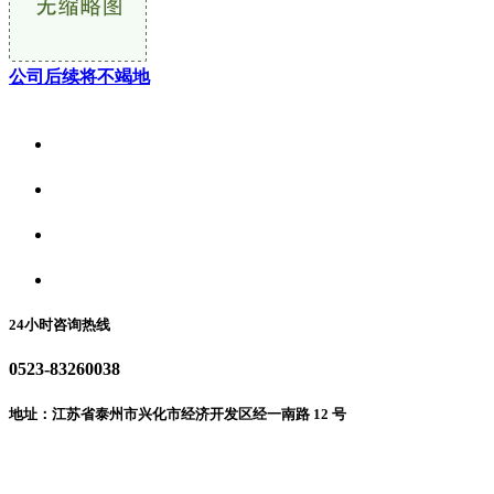
公司后续将不竭地
关于我们
食品安全资讯
食品安全动态
联系我们
24小时咨询热线
0523-83260038
地址：江苏省泰州市兴化市经济开发区经一南路 12 号
微信二维码