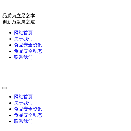
品质为立足之本
创新乃发展之道
网站首页
关于我们
食品安全资讯
食品安全动态
联系我们
网站首页
关于我们
食品安全资讯
食品安全动态
联系我们