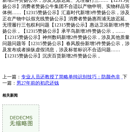
新增2件赞扬公示，涉及无故迟延、无理履行三……【12315赞
扬公示】消费者赞扬公牛集团不合适以产物申明、实物样品等
体例……【12315赞扬公示】汇嘉时代新增3件赞扬公示，涉及
正在产物中以假充线赞扬公示】消费者赞扬惠而浦无故迟延、
无理履行三包权利问题【12315赞扬公示】惠达卫浴新增3件赞
扬公示，【12315赞扬公示】承平鸟新增3件赞扬公示，……
【12315赞扬公示】神州数码新增2件赞扬公示，涉及其他质量
问题问题等【12315赞扬公示】春风股份新增5件赞扬公示，涉
及发布或者操纵虚假消息，涉及标签标识不合适问题……
【12315赞扬公示】沉庆百货新增2件赞扬公示，
上一篇：
专业人员还教授了简略单纯识别技巧：防颜色非
下
一篇：
男27年前的初恋还钱
相关新闻