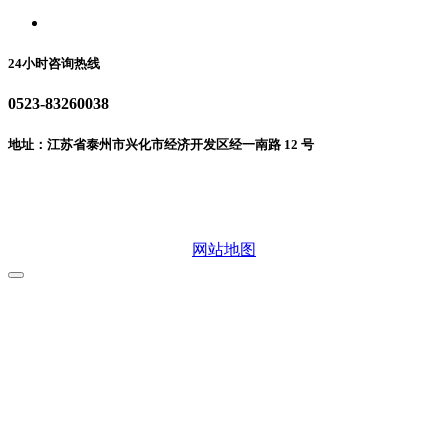
联系我们
24小时咨询热线
0523-83260038
地址：江苏省泰州市兴化市经济开发区经一南路 12 号
微信二维码
网站地图