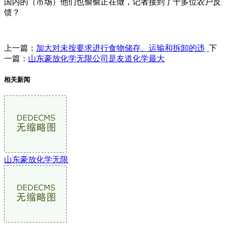
国内的（市场）他们也偷偷正在做，记者接到了十多位农户反
馈？
上一篇：
加大对未按要求进行食物储存、运输和拆卸的违
下
一篇：
山东豪放化学无限公司是友道化学最大
相关新闻
山东豪放化学无限