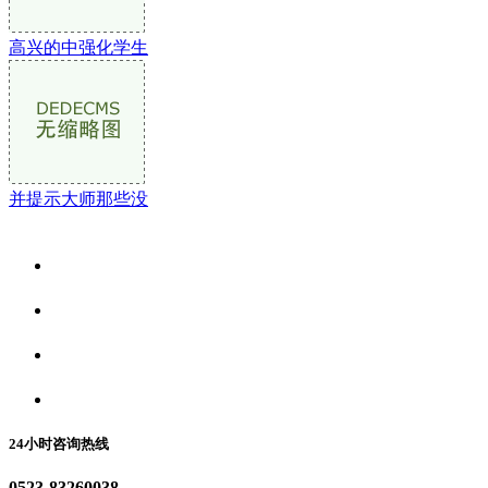
高兴的中强化学生
并提示大师那些没
关于我们
食品安全资讯
食品安全动态
联系我们
24小时咨询热线
0523-83260038