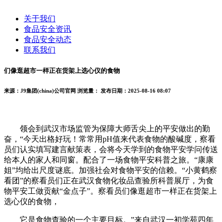
关于我们
食品安全资讯
食品安全动态
联系我们
们像逛超市一样正在货架上选心仪的食物
来源：J9集团(china)公司官网
浏览量：
发布日期：2025-08-16 08:07
领会到武汉市场监管为保障大师舌尖上的平安做出的勤
奋，“今天出格好玩！常常用pH值来代表食物的酸碱度，察看
员们认实填写建言献策表，会将今天学到的食物平安学问传送
给本人的家人和同窗。配合了一场食物平安科普之旅。“康康
姐”均给出尺度谜底。加强社会对食物平安的信赖。“小黄鹤察
看团”的察看员们正在武汉食物化妆品查验所科普展厅，为食
物平安工做贡献“金点子”。察看员们像逛超市一样正在货架上
选心仪的食物，
它是食物查验的一个主要目标。”来自武汉一初学苑四年